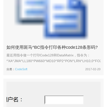
如何使用斑马^BC指令打印各种code128条形码?
最近用指令做一个打印Code128和DataMatrix，指令为：
^XA^JMA^LL180^PW660^MD10^RP2^PON^LRN^LH10,0^FO20,147
110-001-
分类：
CodeSoft
2017-02-20
1^FS^FO20,92^BY3,3,50^BCN,50,N,N,N,A^FDZ00720...