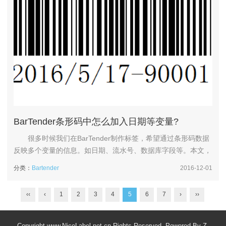
BarTender条形码中怎么加入日期等变量?
很多时候我们在BarTender制作标签，希望通过条形码数据
反映多个变量的信息。如日期、流水号、数据库字段等。本文，
小编就告诉大家，如何将BarTender多个变量导入条码进行打
分类：
Bartender
2016-12-01
印。 下面以日期和流水号两个变量为例，即将这两个变量同
时显示在条形码中。 1、在BarTender 2016中，单击工
‹‹
‹
1
2
3
4
5
6
7
›
››
具栏中的条形码按钮，单击标签，创建条形码。本文以Co...
Copyright www.NiceLabel.net.cn Rights Reserved. Powered By
Z-