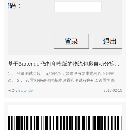
基于Bartender做打印模版的物流包裹自动分拣系统
1， 登录测试阶段，无须登录，如果没有要求也可以不用登
录。 2， 设置相关硬件的基本设置和测试程序PLC设置界面，
主要是设置，本案例使用台达PLC。 接口设置界面 扫描器参数
分类：
Bartender
2017-02-15
设置界面 电子秤设置界面，上面文本窗口分别设置串口号,波特
率,校验,数据位,停止位设置成功后，下面会显示秤到的重量。
&nb...